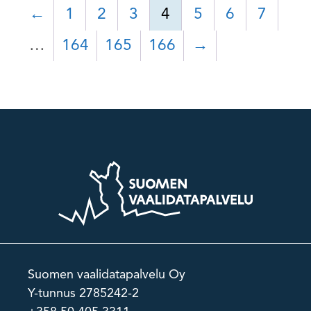
←
1
2
3
4
5
6
7
…
164
165
166
→
Suomen vaalidatapalvelu Oy
Y-tunnus 2785242-2