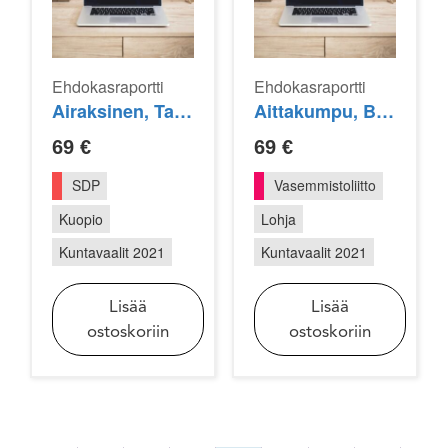
Ehdokasraportti
Ehdokasraportti
Airaksinen, Tanja
Aittakumpu, Birgit
69
€
69
€
SDP
Vasemmistoliitto
Kuopio
Lohja
Kuntavaalit 2021
Kuntavaalit 2021
Lisää
Lisää
ostoskoriin
ostoskoriin