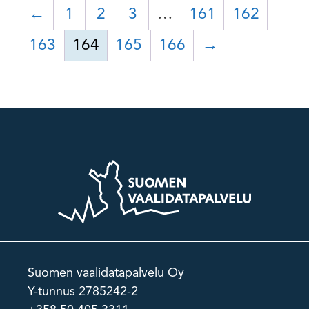
←
1
2
3
…
161
162
163
164
165
166
→
Suomen vaalidatapalvelu Oy
Y-tunnus 2785242-2