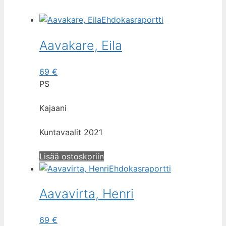
Ehdokasraportti
Aavakare, Eila
69
€
PS
Kajaani
Kuntavaalit 2021
Lisää ostoskoriin
Ehdokasraportti
Aavavirta, Henri
69
€