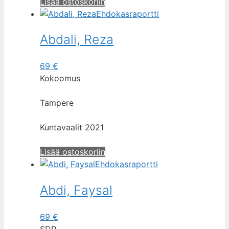
Lisää ostoskoriin
Ehdokasraportti
Abdali, Reza
69
€
Kokoomus
Tampere
Kuntavaalit 2021
Lisää ostoskoriin
Ehdokasraportti
Abdi, Faysal
69
€
SDP