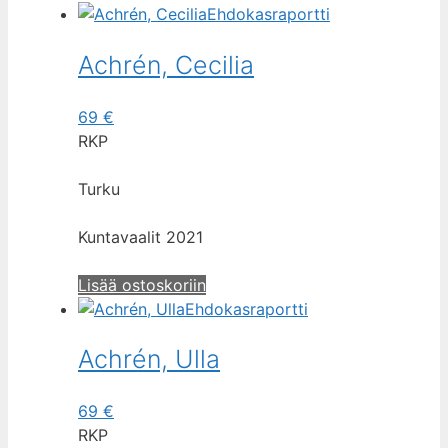
Ehdokasraportti
Achrén, Cecilia
69
€
RKP
Turku
Kuntavaalit 2021
Lisää ostoskoriin
Ehdokasraportti
Achrén, Ulla
69
€
RKP