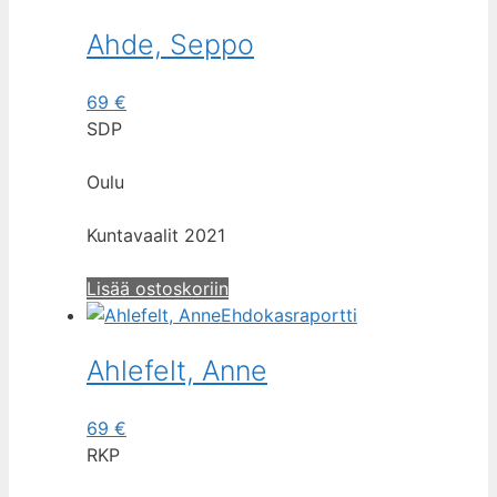
Ahde, Seppo
69
€
SDP
Oulu
Kuntavaalit 2021
Lisää ostoskoriin
Ehdokasraportti
Ahlefelt, Anne
69
€
RKP