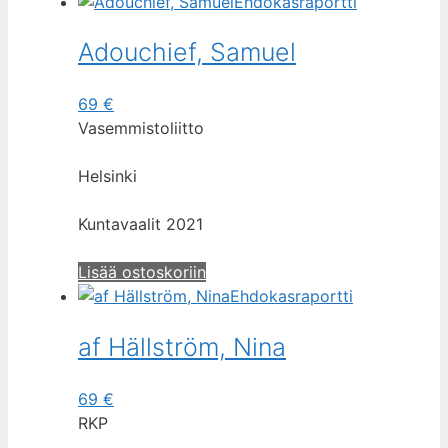
Ehdokasraportti
Adouchief, Samuel
69
€
Vasemmistoliitto
Helsinki
Kuntavaalit 2021
Lisää ostoskoriin
Ehdokasraportti
af Hällström, Nina
69
€
RKP