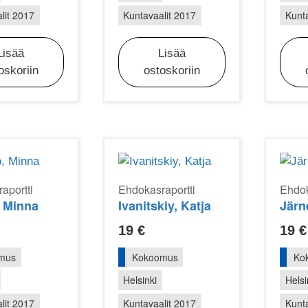
lit 2017
Kuntavaalit 2017
Kunta
Lisää
Lisää
oskoriin
ostoskoriin
aportti
Ehdokasraportti
Ehdok
, Minna
Ivanitskiy, Katja
Järne
19
€
19
€
mus
Kokoomus
Ko
Helsinki
Helsi
lit 2017
Kuntavaalit 2017
Kunta