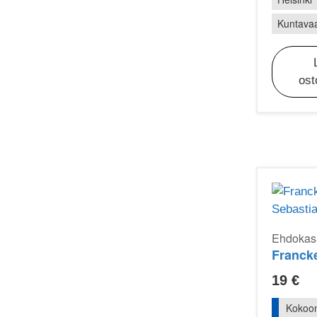
Kuntavaa
ost
Ehdokasr
19
€
Kokoo