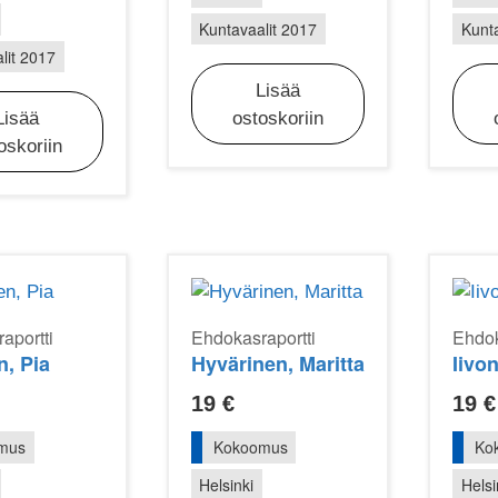
Kuntavaalit 2017
Kunta
lit 2017
Lisää
Lisää
ostoskoriin
oskoriin
aportti
Ehdokasraportti
Ehdok
, Pia
Hyvärinen, Maritta
Iivon
19
€
19
€
mus
Kokoomus
Ko
Helsinki
Helsi