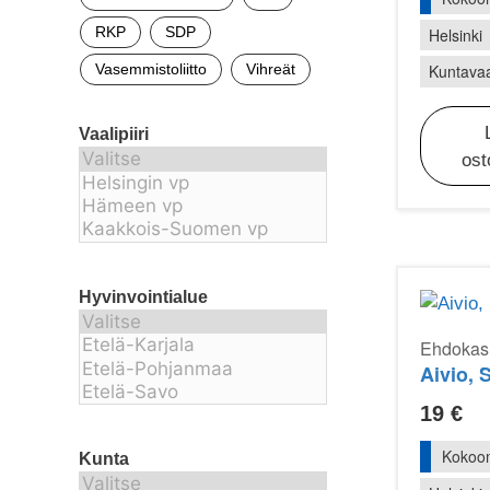
RKP
SDP
Helsinki
Vasemmistoliitto
Vihreät
Kuntavaa
Vaalipiiri
ost
Hyvinvointialue
Ehdokasr
Aivio, 
19
€
Kokoo
Kunta