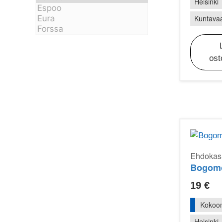
Helsinki
Kuntavaa
ost
Ehdokasr
19
€
Kokoo
Helsinki