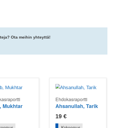
teja? Ota meihin yhteyttä!
asraportti
Ehdokasraportti
, Mukhtar
Ahsanullah, Tarik
19
€
koomus
Kokoomus