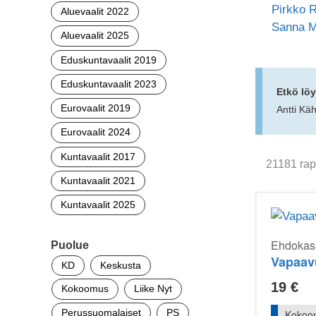
Pirkko 
Aluevaalit 2022
Sanna M
Aluevaalit 2025
Eduskuntavaalit 2019
Eduskuntavaalit 2023
Etkö löy
Eurovaalit 2019
Antti Kä
Eurovaalit 2024
Kuntavaalit 2017
21181 rapo
Kuntavaalit 2021
Kuntavaalit 2025
Ehdokasr
Puolue
Vapaav
KD
Keskusta
19
€
Kokoomus
Liike Nyt
Perussuomalaiset
PS
Kokoo