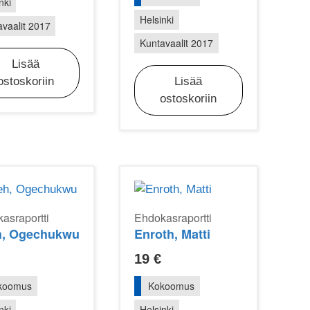
nki
Helsinki
vaalit 2017
Kuntavaalit 2017
Lisää
ostoskoriin
Lisää
ostoskoriin
asraportti
Ehdokasraportti
h, Ogechukwu
Enroth, Matti
19
€
koomus
Kokoomus
nki
Helsinki