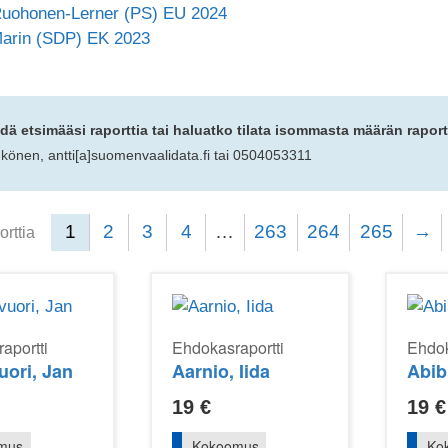
Ruohonen-Lerner (PS) EU 2024
arin (SDP) EK 2023
dä etsimääsi raporttia
tai haluatko tilata isommasta määrän raport
hkönen, antti
[a]
suomenvaalidata.fi tai 0504053311
1
2
3
4
…
263
264
265
→
rttia
aportti
Ehdokasraportti
Ehdok
uori, Jan
Aarnio, Iida
Abib
19
€
19
€
mus
Kokoomus
Ko