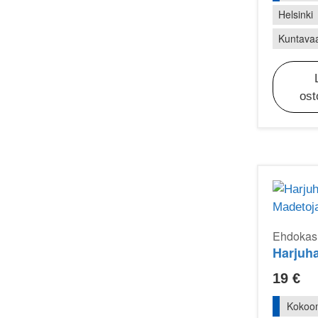
Helsinki
Kuntavaa
ost
Ehdokasr
19
€
Kokoo