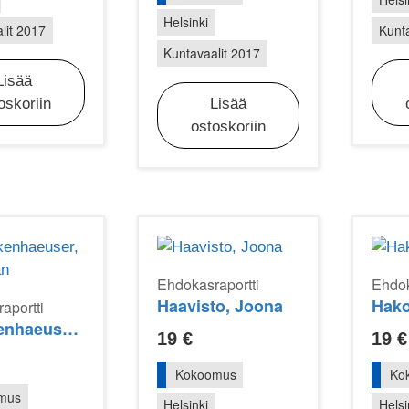
Helsinki
lit 2017
Kunta
Kuntavaalit 2017
Lisää
oskoriin
Lisää
ostoskoriin
Ehdokasraportti
Ehdok
Haavisto, Joona
Hako
aportti
Franckenhaeuser, Sebastian
19
€
19
€
Kokoomus
Ko
mus
Helsinki
Helsi