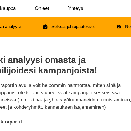
okauppa
Ohjeet
Yhteys
va analyysi
Selkeät johtopäätökset
No
i analyysi omasta ja
ailijoidesi kampanjoista!
raportin avulla voit helpommin hahmottaa, miten sinä ja
ppanisi olette onnistuneet vaalikampanjan keskeisissä
inneissa (mm. kilpa- ja yhteistyökumpaneiden tunnistaminen
ueet ja kohderyhmät, kannatuksen laajentaminen)
kiraportit: