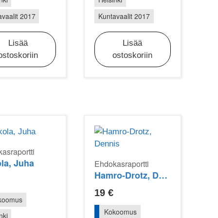
vaalit 2017
Kuntavaalit 2017
Lisää
Lisää
ostoskoriin
ostoskoriin
asraportti
la, Juha
Ehdokasraportti
Hamro-Drotz, Dennis
19
€
koomus
Kokoomus
nki