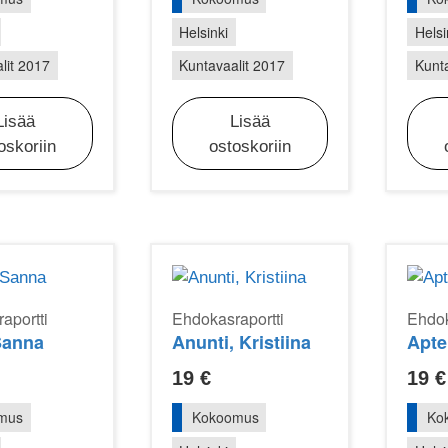
Helsinki
Helsi
lit 2017
Kuntavaalit 2017
Kunta
Lisää
Lisää
oskoriin
ostoskoriin
aportti
Ehdokasraportti
Ehdok
Sanna
Anunti, Kristiina
Apte
19
€
19
€
mus
Kokoomus
Ko