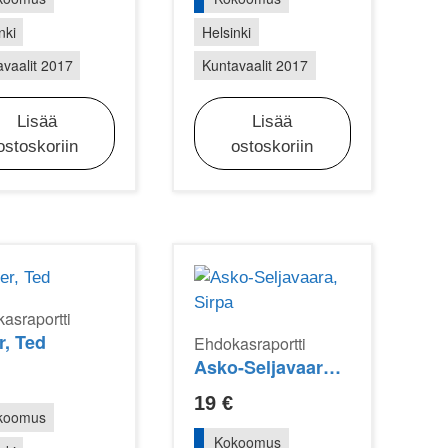
nki
Helsinki
vaalit 2017
Kuntavaalit 2017
Lisää
Lisää
ostoskoriin
ostoskoriin
asraportti
r, Ted
Ehdokasraportti
Asko-Seljavaara, Sirpa
19
€
koomus
Kokoomus