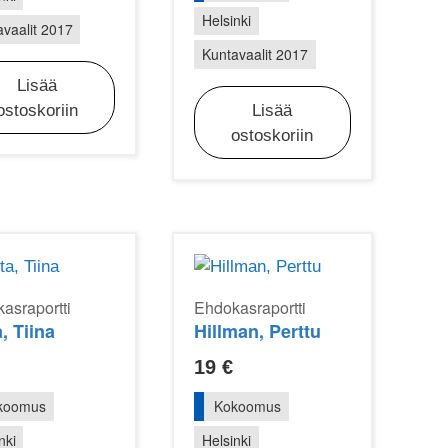
Helsinki
vaalit 2017
Kuntavaalit 2017
Lisää
ostoskoriin
Lisää
ostoskoriin
asraportti
Ehdokasraportti
, Tiina
Hillman, Perttu
19
€
koomus
Kokoomus
nki
Helsinki