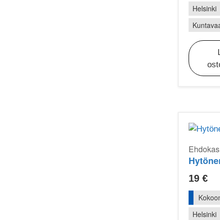
Helsinki
Kuntavaa
ost
Ehdokasr
Hytönen
19
€
Kokoo
Helsinki