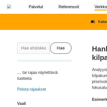
Palvelut
Referenssit
Verkk
Katta
Hank
Hae
kilp
Analyysi
… tai rajaa näytettäviä
kilpakum
tuotteita
prioriso
fokusal
Poista rajaukset
Esimerk
Vaali