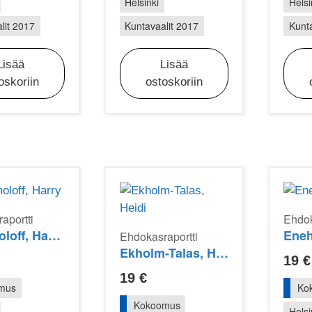
Helsinki
Helsi
lit 2017
Kuntavaalit 2017
Kunta
Lisää
Lisää
oskoriin
ostoskoriin
aportti
Ehdok
Bogomoloff, Harry
Ene
Ehdokasraportti
Ekholm-Talas, Heidi
19
€
19
€
mus
Ko
Kokoomus
Helsi