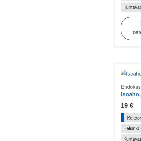
Kuntavaa
ost
Ehdokasr
Isoaho
19
€
Kokoo
Helsinki
Kuntavaa