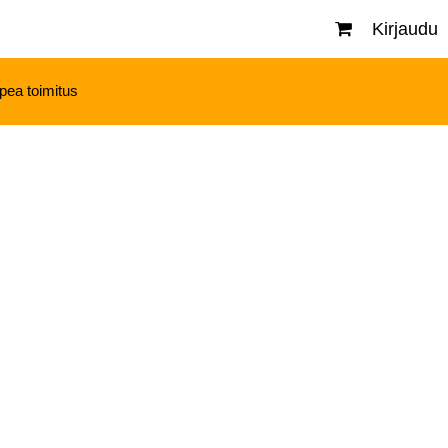
Kirjaudu
pea toimitus
,