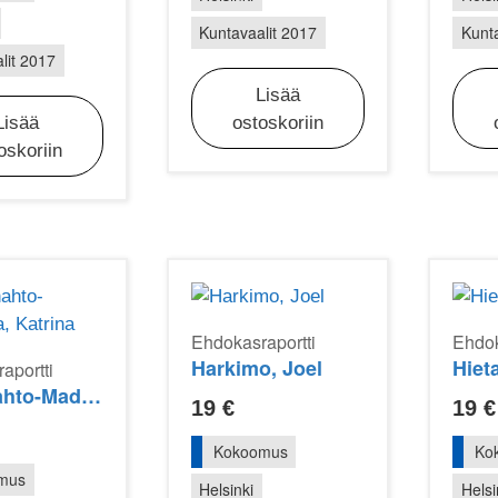
Kuntavaalit 2017
Kunta
lit 2017
Lisää
Lisää
ostoskoriin
oskoriin
Ehdokasraportti
Ehdok
Harkimo, Joel
Hieta
aportti
Harjuhahto-Madetoja, Katrina
19
€
19
€
Kokoomus
Ko
mus
Helsinki
Helsi