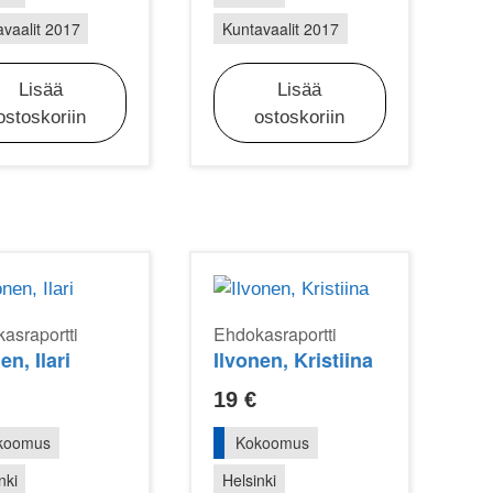
vaalit 2017
Kuntavaalit 2017
Lisää
Lisää
ostoskoriin
ostoskoriin
asraportti
Ehdokasraportti
en, Ilari
Ilvonen, Kristiina
19
€
koomus
Kokoomus
nki
Helsinki