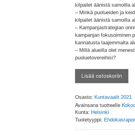
kilpailet äänistä samoilla a
– Minkä puolueiden ja kei
kilpailet äänistä samoilla a
– Kampanjastrategian onnis
kampanjan fokusoiminen pai
kannatusta laajemmalta al
– Millä alueilla olet mene
puoluetovereihisi?
Lisää ostoskoriin
Osasto:
Kuntavaalit 2021
Avainsana tuotteelle
Koko
Kunta:
Helsinki
Tuotetyyppi:
Ehdokasraport