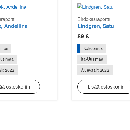
raportti
Ehdokasraportti
k, Andeliina
Lindgren, Satu
89
€
omus
Kokoomus
Uusimaa
Itä-Uusimaa
lit 2022
Aluevaalit 2022
ää ostoskoriin
Lisää ostoskoriin