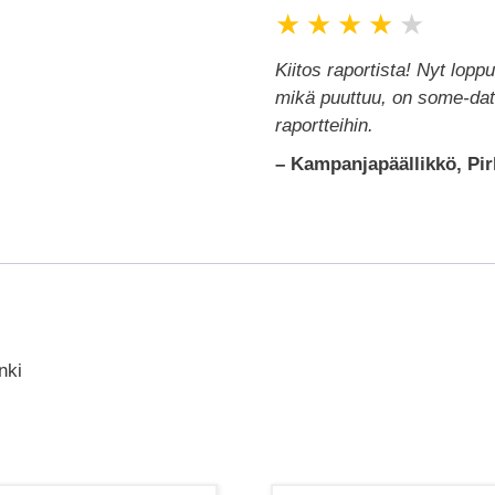
★
★
★
★
★
Kiitos raportista! Nyt lopp
mikä puuttuu, on some-data,
raportteihin.
– Kampanjapäällikkö, Pir
nki