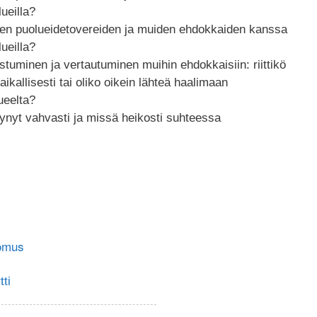
lueilla?
den puolueidetovereiden ja muiden ehdokkaiden kanssa
lueilla?
tuminen ja vertautuminen muihin ehdokkaisiin: riittikö
kallisesti tai oliko oikein lähteä haalimaan
ueelta?
stynyt vahvasti ja missä heikosti suhteessa
omus
ti