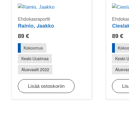
Ehdokasraportti
Ehdokas
Rainio, Jaakko
Ciesla
89
€
89
€
Kokoomus
Koko
Keski-Uusimaa
Keski-
Aluevaalit 2022
Aluevaa
Lisää ostoskoriin
Lis