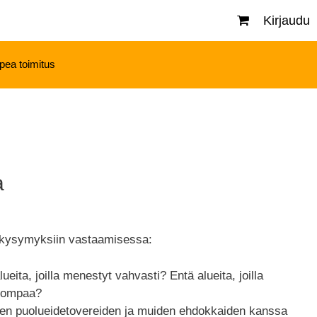
Kirjaudu
pea toimitus
a
n kysymyksiin vastaamisessa:
ueita, joilla menestyt vahvasti? Entä alueita, joilla
ikompaa?
den puolueidetovereiden ja muiden ehdokkaiden kanssa