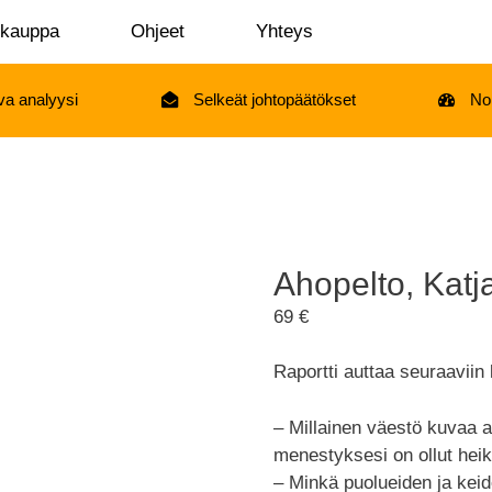
okauppa
Ohjeet
Yhteys
va analyysi
Selkeät johtopäätökset
No
Ahopelto, Katj
69
€
Raportti auttaa seuraavii
– Millainen väestö kuvaa al
menestyksesi on ollut he
– Minkä puolueiden ja kei