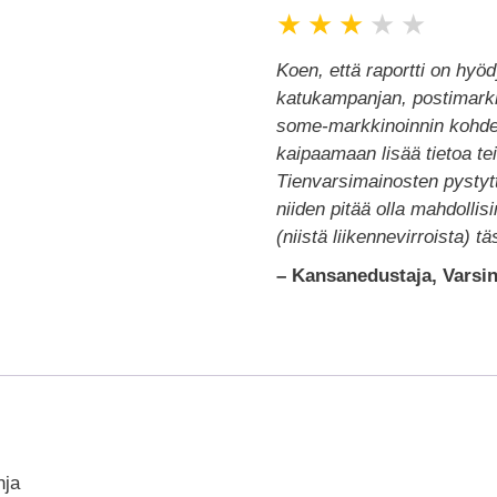
★
★
★
★
★
Koen, että raportti on hyöd
katukampanjan, postimarkki
some-markkinoinnin kohde
kaipaamaan lisää tietoa tei
Tienvarsimainosten pystyt
niiden pitää olla mahdollis
(niistä liikennevirroista) t
– Kansanedustaja, Varsi
hja