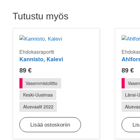
Tutustu myös
Ehdokasraportti
Ehdokas
Kannisto, Kalevi
Ahlfors
89
€
89
€
Vasemmistoliitto
Vasemm
Keski-Uusimaa
Länsi-
Aluevaalit 2022
Aluevaa
Lisää ostoskoriin
Lis