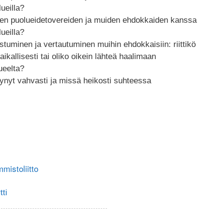
lueilla?
den puolueidetovereiden ja muiden ehdokkaiden kanssa
lueilla?
tuminen ja vertautuminen muihin ehdokkaisiin: riittikö
kallisesti tai oliko oikein lähteä haalimaan
ueelta?
stynyt vahvasti ja missä heikosti suhteessa
mistoliitto
ti