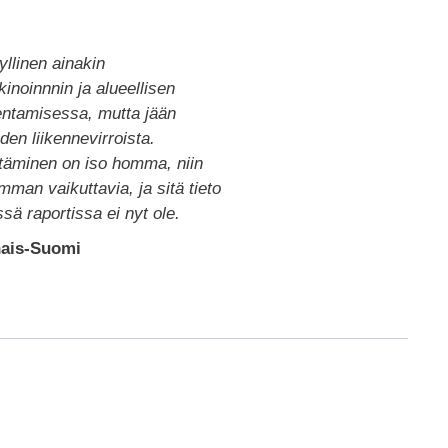
yllinen ainakin
noinnnin ja alueellisen
ntamisessa, mutta jään
den liikennevirroista.
täminen on iso homma, niin
imman vaikuttavia, ja sitä tieto
ässä raportissa ei nyt ole.
nais-Suomi