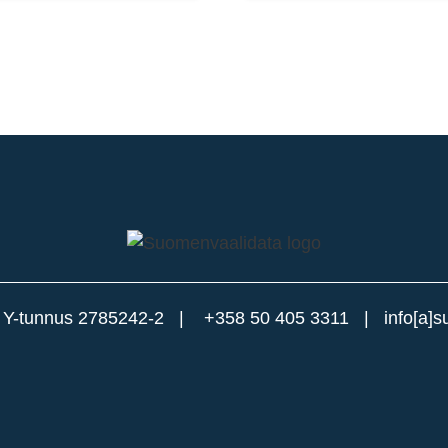
|
Y-tunnus 2785242-2 |
+358 50 405 3311
|
info[a]s