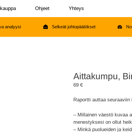
okauppa
Ohjeet
Yhteys
va analyysi
Selkeät johtopäätökset
No
Aittakumpu, Bir
69
€
Raportti auttaa seuraavii
– Millainen väestö kuvaa al
menestyksesi on ollut he
– Minkä puolueiden ja kei