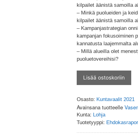
kilpailet äänistä samoilla a
– Minkä puolueiden ja kei
kilpailet äänistä samoilla a
– Kampanjastrategian onnis
kampanjan fokusoiminen pai
kannatusta laajemmalta al
– Millä alueilla olet mene
puoluetovereihisi?
Lisää ostoskoriin
Osasto:
Kuntavaalit 2021
Avainsana tuotteelle
Vasem
Kunta:
Lohja
Tuotetyyppi:
Ehdokasraport