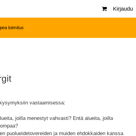
Kirjaudu
pea toimitus
git
n kysymyksiin vastaamisessa:
ueita, joilla menestyt vahvasti? Entä alueita, joilla
ikompaa?
den puolueidetovereiden ja muiden ehdokkaiden kanssa