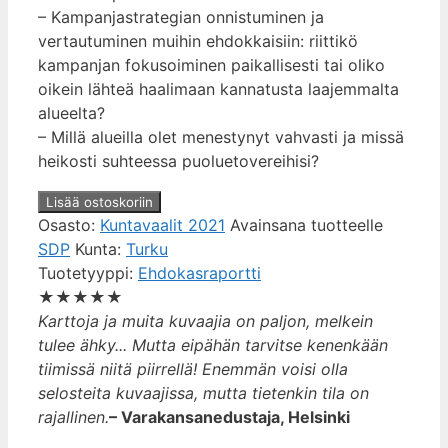
– Kampanjastrategian onnistuminen ja
vertautuminen muihin ehdokkaisiin: riittikö
kampanjan fokusoiminen paikallisesti tai oliko
oikein lähteä haalimaan kannatusta laajemmalta
alueelta?
– Millä alueilla olet menestynyt vahvasti ja missä
heikosti suhteessa puoluetovereihisi?
Aalto,
Lisää ostoskoriin
Jarmo
Osasto:
Kuntavaalit 2021
Avainsana tuotteelle
määrä
SDP
Kunta:
Turku
Tuotetyyppi:
Ehdokasraportti
★
★
★
★
★
Karttoja ja muita kuvaajia on paljon, melkein
tulee ähky... Mutta eipähän tarvitse kenenkään
tiimissä niitä piirrellä! Enemmän voisi olla
selosteita kuvaajissa, mutta tietenkin tila on
rajallinen.
– Varakansanedustaja, Helsinki